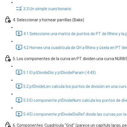
3.3 Un simple cuestionario
4. Seleccionar y hornear parrillas (Bake)
4.1 Seleccione una matriz de puntos de PT de Rhino y la p
4.2 Hornee una cuadrícula de GH a Rhino y úsela en PT den
5. Los componentes de la curva en PT dividen una curva NURBS 
5.1 El ptDivideDis y ptDivideParam (4:43)
5.2 ptDivideLen calcula los puntos de división en una curv
5.3 El componente ptDivideNum calcula los puntos de divi
5.4 El componente ptDivideDisRef divide las curvas por la 
6. Componentes: Cuadrícula "Grid" (parece un capítulo largo, p