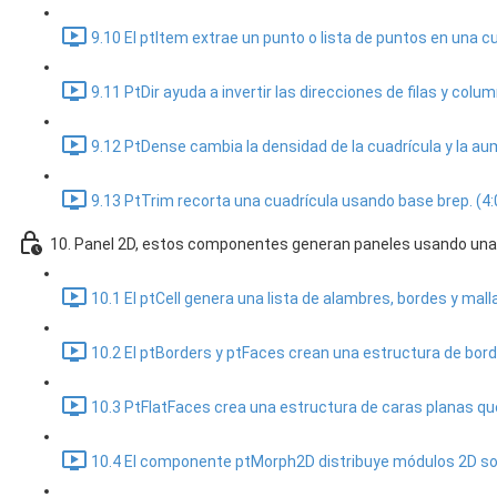
9.10 El ptItem extrae un punto o lista de puntos en una cua
9.11 PtDir ayuda a invertir las direcciones de filas y colum
9.12 PtDense cambia la densidad de la cuadrícula y la au
9.13 PtTrim recorta una cuadrícula usando base brep. (4:
10. Panel 2D, estos componentes generan paneles usando una 
10.1 El ptCell genera una lista de alambres, bordes y mal
10.2 El ptBorders y ptFaces crean una estructura de borde
10.3 PtFlatFaces crea una estructura de caras planas que
10.4 El componente ptMorph2D distribuye módulos 2D sob