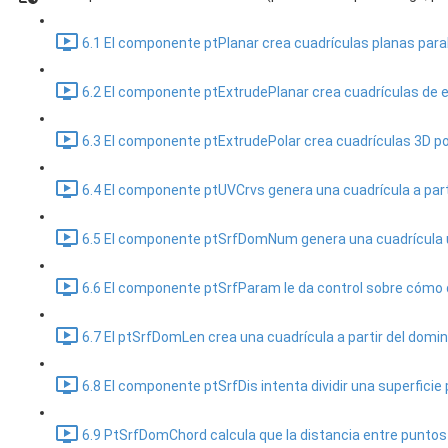
6.1 El componente ptPlanar crea cuadrículas planas paral
6.2 El componente ptExtrudePlanar crea cuadrículas de ex
6.3 El componente ptExtrudePolar crea cuadrículas 3D pol
6.4 El componente ptUVCrvs genera una cuadrícula a parti
6.5 El componente ptSrfDomNum genera una cuadrícula usan
6.6 El componente ptSrfParam le da control sobre cómo di
6.7 El ptSrfDomLen crea una cuadrícula a partir del dominio
6.8 El componente ptSrfDis intenta dividir una superficie 
6.9 PtSrfDomChord calcula que la distancia entre puntos s