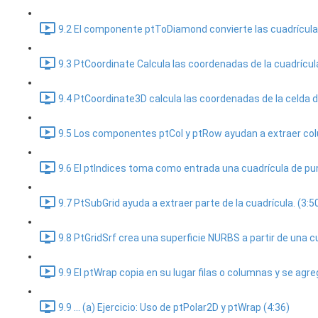
9.2 El componente ptToDiamond convierte las cuadrícula
9.3 PtCoordinate Calcula las coordenadas de la cuadrícula
9.4 PtCoordinate3D calcula las coordenadas de la celda d
9.5 Los componentes ptCol y ptRow ayudan a extraer colum
9.6 El ptIndices toma como entrada una cuadrícula de pun
9.7 PtSubGrid ayuda a extraer parte de la cuadrícula. (3:5
9.8 PtGridSrf crea una superficie NURBS a partir de una c
9.9 El ptWrap copia en su lugar filas o columnas y se agrega
9.9 ... (a) Ejercicio: Uso de ptPolar2D y ptWrap (4:36)