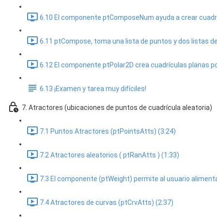
6.10 El componente ptComposeNum ayuda a crear cuadríc
6.11 ptCompose, toma una lista de puntos y dos listas de e
6.12 El componente ptPolar2D crea cuadrículas planas pol
6.13 ¡Examen y tarea muy difíciles!
7. Atractores (ubicaciones de puntos de cuadrícula aleatoria)
7.1 Puntos Atractores (ptPointsAtts) (3:24)
7.2 Atractores aleatorios ( ptRanAtts ) (1:33)
7.3 El componente (ptWeight) permite al usuario alimenta
7.4 Atractores de curvas (ptCrvAtts) (2:37)