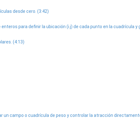
ulas desde cero. (3:42)
nteros para definir la ubicación (i.j) de cada punto en la cuadrícula y g
ares. (4:13)
r un campo o cuadrícula de peso y controlar la atracción directamente