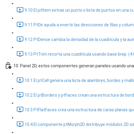
9.10 El ptItem extrae un punto o lista de puntos en una cua
9.11 PtDir ayuda a invertir las direcciones de filas y colum
9.12 PtDense cambia la densidad de la cuadrícula y la au
9.13 PtTrim recorta una cuadrícula usando base brep. (4:
10. Panel 2D, estos componentes generan paneles usando una 
10.1 El ptCell genera una lista de alambres, bordes y mal
10.2 El ptBorders y ptFaces crean una estructura de borde
10.3 PtFlatFaces crea una estructura de caras planas que
10.4 El componente ptMorph2D distribuye módulos 2D sob