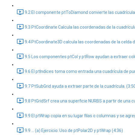
9.2 El componente ptToDiamond convierte las cuadrícula
9.3 PtCoordinate Calcula las coordenadas de la cuadrícula
9.4 PtCoordinate3D calcula las coordenadas de la celda d
9.5 Los componentes ptCol y ptRow ayudan a extraer colum
9.6 El ptIndices toma como entrada una cuadrícula de pun
9.7 PtSubGrid ayuda a extraer parte de la cuadrícula. (3:5
9.8 PtGridSrf crea una superficie NURBS a partir de una c
9.9 El ptWrap copia en su lugar filas o columnas y se agrega
9.9 ... (a) Ejercicio: Uso de ptPolar2D y ptWrap (4:36)