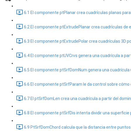
6.1 El componente ptPlanar crea cuadrículas planas paral
6.2 El componente ptExtrudePlanar crea cuadrículas de ex
6.3 El componente ptExtrudePolar crea cuadrículas 3D pol
6.4 El componente ptUVCrvs genera una cuadrícula a parti
6.5 El componente ptSrfDomNum genera una cuadrícula usan
6.6 El componente ptSrfParam le da control sobre cómo di
6.7 El ptSrfDomLen crea una cuadrícula a partir del dominio
6.8 El componente ptSrfDis intenta dividir una superficie 
6.9 PtSrfDomChord calcula que la distancia entre puntos s