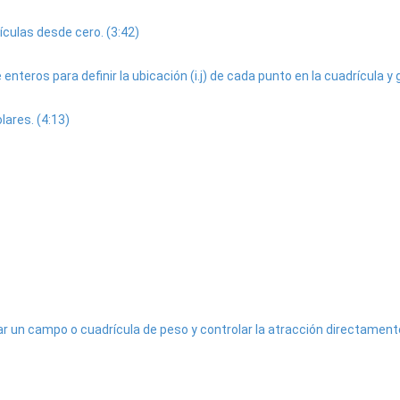
ulas desde cero. (3:42)
nteros para definir la ubicación (i.j) de cada punto en la cuadrícula y g
ares. (4:13)
r un campo o cuadrícula de peso y controlar la atracción directamente