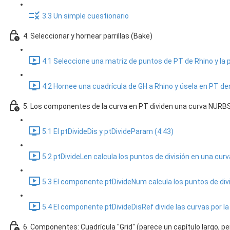
3.3 Un simple cuestionario
4. Seleccionar y hornear parrillas (Bake)
4.1 Seleccione una matriz de puntos de PT de Rhino y la p
4.2 Hornee una cuadrícula de GH a Rhino y úsela en PT den
5. Los componentes de la curva en PT dividen una curva NURBS 
5.1 El ptDivideDis y ptDivideParam (4:43)
5.2 ptDivideLen calcula los puntos de división en una curv
5.3 El componente ptDivideNum calcula los puntos de divi
5.4 El componente ptDivideDisRef divide las curvas por la 
6. Componentes: Cuadrícula "Grid" (parece un capítulo largo, p