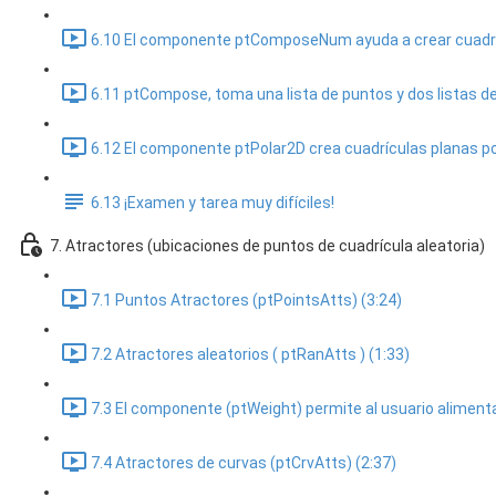
6.10 El componente ptComposeNum ayuda a crear cuadríc
6.11 ptCompose, toma una lista de puntos y dos listas de e
6.12 El componente ptPolar2D crea cuadrículas planas pol
6.13 ¡Examen y tarea muy difíciles!
7. Atractores (ubicaciones de puntos de cuadrícula aleatoria)
7.1 Puntos Atractores (ptPointsAtts) (3:24)
7.2 Atractores aleatorios ( ptRanAtts ) (1:33)
7.3 El componente (ptWeight) permite al usuario alimenta
7.4 Atractores de curvas (ptCrvAtts) (2:37)