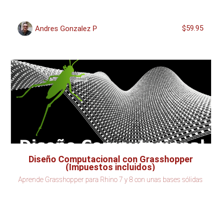
$59.95
Andres Gonzalez P
Diseño Computacional con Grasshopper
(Impuestos incluidos)
Aprende Grasshopper para Rhino 7 y 8 con unas bases sólidas