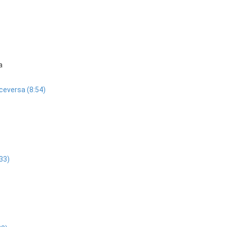
a
iceversa (8:54)
:33)