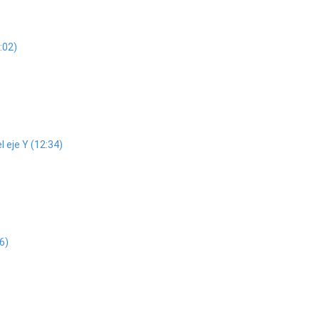
:02)
l eje Y (12:34)
6)