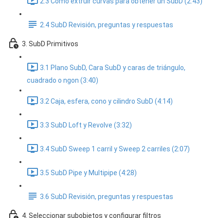
2.3 Cómo extruir curvas para obtener un SubD (2:43)
2.4 SubD Revisión, preguntas y respuestas
3. SubD Primitivos
3.1 Plano SubD, Cara SubD y caras de triángulo,
cuadrado o ngon (3:40)
3.2 Caja, esfera, cono y cilindro SubD (4:14)
3.3 SubD Loft y Revolve (3:32)
3.4 SubD Sweep 1 carril y Sweep 2 carriles (2:07)
3.5 SubD Pipe y Multipipe (4:28)
3.6 SubD Revisión, preguntas y respuestas
4. Seleccionar subobjetos y configurar filtros