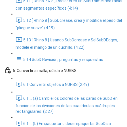
5.11 [ Rhino 7 & 8 ] Radiar crea un SubD simétrico radial
con segmentos específicos (4:14)
5.12 [ Rhino 8 ] SubDcrease, crea y modifica el peso del
"pliegue suave" (4:19)
5.13 [ Rhino 8 ] Usando SubDcrease y SelSubDEdges,
modele el mango de un cuchillo. (4:22)
5.14 SubD Revisión, preguntas y respuestas
6. Convertir a malla, sólida o NURBS
6.1 Convertir objetos a NURBS (2:49)
6.1 ... (a) Cambie los colores de las caras de SubD en
función de las divisiones de las cuadrículas cuádruples
rectangulares. (2:27)
6.1 ... (b) Empaquetar o desempaquetar SubDs a