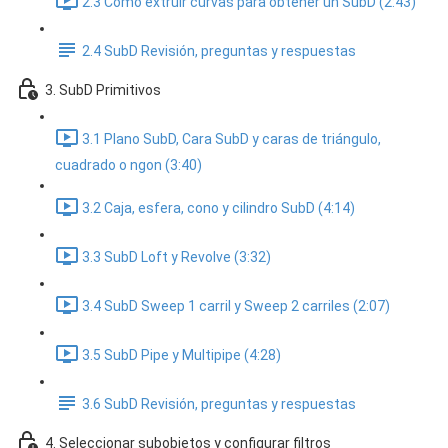
2.3 Cómo extruir curvas para obtener un SubD (2:43)
2.4 SubD Revisión, preguntas y respuestas
3. SubD Primitivos
3.1 Plano SubD, Cara SubD y caras de triángulo,
cuadrado o ngon (3:40)
3.2 Caja, esfera, cono y cilindro SubD (4:14)
3.3 SubD Loft y Revolve (3:32)
3.4 SubD Sweep 1 carril y Sweep 2 carriles (2:07)
3.5 SubD Pipe y Multipipe (4:28)
3.6 SubD Revisión, preguntas y respuestas
4. Seleccionar subobjetos y configurar filtros