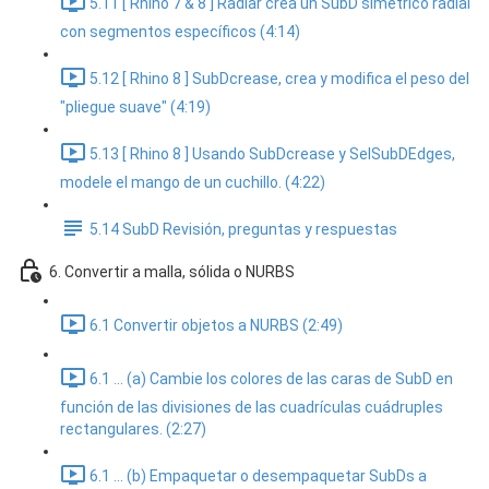
5.11 [ Rhino 7 & 8 ] Radiar crea un SubD simétrico radial
con segmentos específicos (4:14)
5.12 [ Rhino 8 ] SubDcrease, crea y modifica el peso del
"pliegue suave" (4:19)
5.13 [ Rhino 8 ] Usando SubDcrease y SelSubDEdges,
modele el mango de un cuchillo. (4:22)
5.14 SubD Revisión, preguntas y respuestas
6. Convertir a malla, sólida o NURBS
6.1 Convertir objetos a NURBS (2:49)
6.1 ... (a) Cambie los colores de las caras de SubD en
función de las divisiones de las cuadrículas cuádruples
rectangulares. (2:27)
6.1 ... (b) Empaquetar o desempaquetar SubDs a